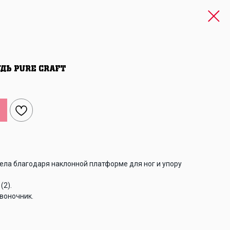
удь PURE CRAFT
ела благодаря наклонной платформе для ног и упору
(2).
воночник.